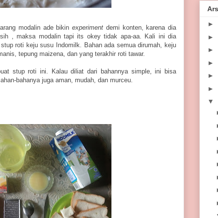
Ars
►
karang modalin ade bikin
experiment
demi konten, karena dia
sih , maksa modalin tapi its okey tidak apa-aa. Kali ini dia
►
 stup roti keju susu Indomilk. Bahan ada semua dirumah, keju
►
manis, tepung maizena, dan yang terakhir roti tawar.
►
 stup roti ini. Kalau diliat dari bahannya simple, ini bisa
►
 Bahan-bahanya juga aman, mudah, dan murceu.
►
▼