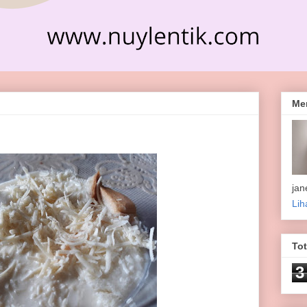
Me
jan
Lih
To
3