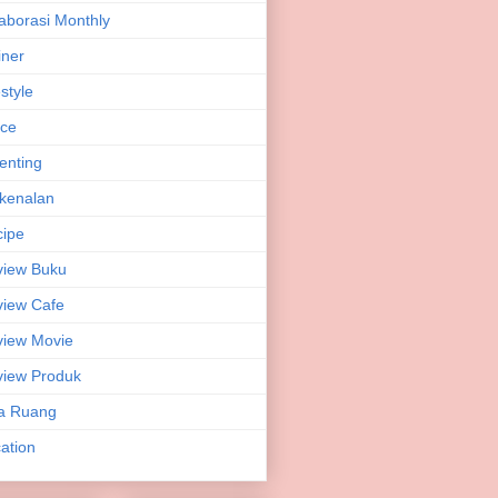
aborasi Monthly
iner
estyle
ice
enting
kenalan
ipe
view Buku
iew Cafe
iew Movie
iew Produk
a Ruang
ation