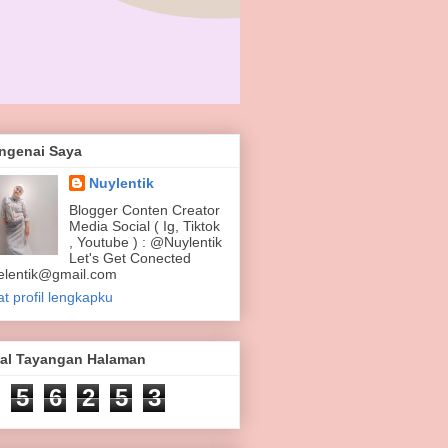
ngenai Saya
Nuylentik
Blogger Conten Creator
Media Social ( Ig, Tiktok
, Youtube ) : @Nuylentik
Let's Get Conected
elentik@gmail.com
at profil lengkapku
tal Tayangan Halaman
5
6
2
5
3