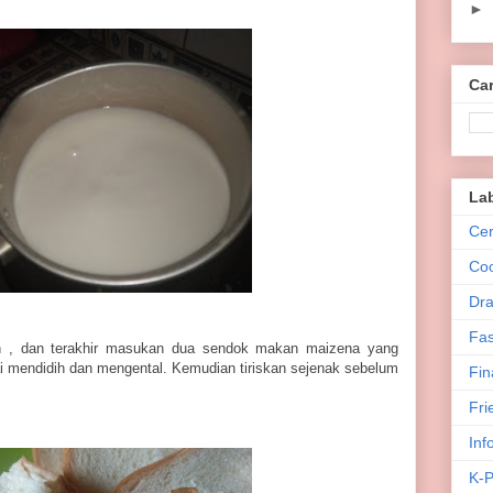
►
Car
La
Cer
Co
Dra
Fas
 , dan terakhir masukan dua sendok makan maizena yang
i mendidih dan mengental. Kemudian tiriskan sejenak sebelum
Fin
Fri
Inf
K-