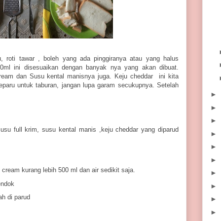
, roti tawar , boleh yang ada pinggiranya atau yang halus
0ml ini disesuaikan dengan banyak nya yang akan dibuat.
ream dan Susu kental manisnya juga. Keju cheddar ini kita
eparu untuk taburan, jangan lupa garam secukupnya. Setelah
►
►
►
Susu full krim, susu kental manis ,keju cheddar yang diparud
►
►
►
l cream kurang lebih 500 ml dan air sedikit saja.
►
endok
►
h di parud
►
►