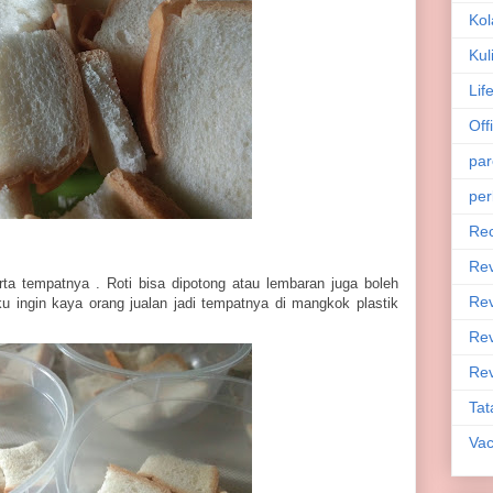
Kol
Kul
Lif
Off
par
per
Rec
Re
rta tempatnya . Roti bisa dipotong atau lembaran juga boleh
Rev
u ingin kaya orang jualan jadi tempatnya di mangkok plastik
Rev
Rev
Tat
Vac