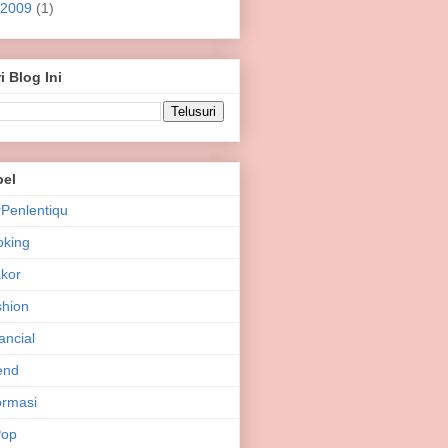
2009
(1)
i Blog Ini
bel
Penlentiqu
oking
kor
hion
ancial
end
ormasi
Pop