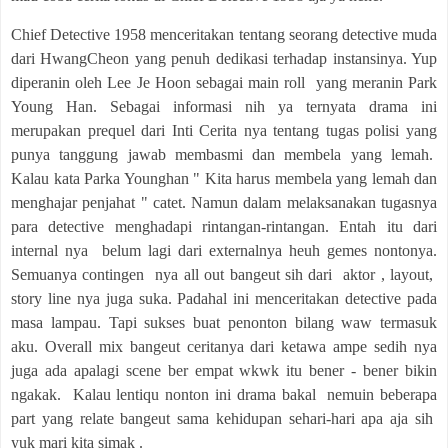
Chief Detective 1958 menceritakan tentang seorang detective muda
dari HwangCheon yang penuh dedikasi terhadap instansinya. Yup
diperanin oleh Lee Je Hoon sebagai main roll yang meranin Park
Young Han. Sebagai informasi nih ya ternyata drama ini
merupakan prequel dari Inti Cerita nya tentang tugas polisi yang
punya tanggung jawab membasmi dan membela yang lemah.
Kalau kata Parka Younghan " Kita harus membela yang lemah dan
menghajar penjahat " catet. Namun dalam melaksanakan tugasnya
para detective menghadapi rintangan-rintangan. Entah itu dari
internal nya belum lagi dari externalnya heuh gemes nontonya.
Semuanya contingen nya all out bangeut sih dari aktor , layout,
story line nya juga suka. Padahal ini menceritakan detective pada
masa lampau. Tapi sukses buat penonton bilang waw termasuk
aku. Overall mix bangeut ceritanya dari ketawa ampe sedih nya
juga ada apalagi scene ber empat wkwk itu bener - bener bikin
ngakak. Kalau lentiqu nonton ini drama bakal nemuin beberapa
part yang relate bangeut sama kehidupan sehari-hari apa aja sih
yuk mari kita simak .