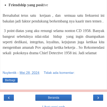
Friendship yang posi
tive
Bersahabat terus satu kerjaan , dan semuaa satu frekuensi ini
bakalan jadi faktor pendukung berkembang nya kaarir men temen .
3 point diatas yang aku renungi selama nonton CD 1958. Banyak
bangeut sebetulnya nilai-nilai hidup yang ingin disampaikan
seperti dedikasi, integritas, loyalitas, kejujuran juga ketikaa kita
mengemban amanah Pov apalagi ketika bekerja . So Rekomendasi
sekali pokoknya drama Chief Detective 1958 ini. Jadi selamat
Nuylentik
-
Mei 28, 2024
Tidak ada komentar:
Berbagi
‹
›
Beranda
Lihat versi web