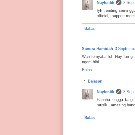
Nuylentik
2 Sept
Iyh trending seminggu
official,, support mer
Balas
Sandra Hamidah
3 Septembe
Wah ternyata Teh Nuy fan gir
ngerti hihi
Balas
Balasan
Nuylentik
3 Sept
Hahaha engga fangir
musik , amazing bange
Balas