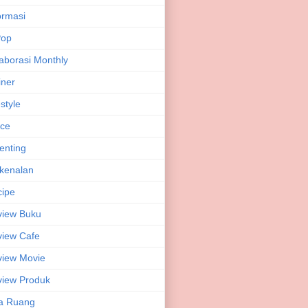
ormasi
Pop
aborasi Monthly
iner
estyle
ice
enting
kenalan
ipe
view Buku
iew Cafe
iew Movie
iew Produk
a Ruang