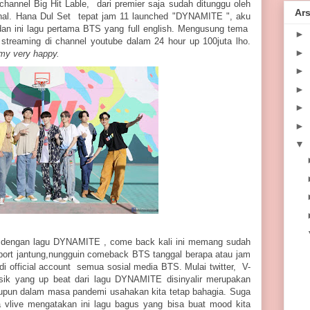
channel Big Hit Lable, dari premier saja sudah ditunggu oleh
Ars
onal. Hana Dul Set tepat jam 11 launched "DYNAMITE ", aku
dan ini lagu pertama BTS yang full english. Mengusung tema
►
treaming di channel youtube dalam 24 hour up 100juta lho.
►
rmy very happy.
►
►
►
►
▼
 dengan lagu DYNAMITE , come back kali ini memang sudah
 sport jantung,nungguin comeback BTS tanggal berapa atau jam
di official account semua sosial media BTS. Mulai twitter, V-
ik yang up beat dari lagu DYNAMITE disinyalir merupakan
upun dalam masa pandemi usahakan kita tetap bahagia. Suga
 vlive mengatakan ini lagu bagus yang bisa buat mood kita