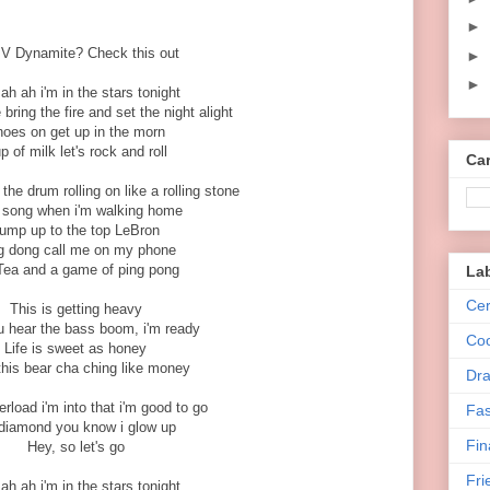
►
 MV Dynamite? Check this out
►
►
ah ah i'm in the stars tonight
ring the fire and set the night alight
oes on get up in the morn
p of milk let's rock and roll
Car
the drum rolling on like a rolling stone
 song when i'm walking home
ump up to the top LeBron
g dong call me on my phone
Tea and a game of ping pong
La
Cer
This is getting heavy
 hear the bass boom, i'm ready
Co
Life is sweet as honey
his bear cha ching like money
Dra
rload i'm into that i'm good to go
Fas
 diamond you know i glow up
Fin
Hey, so let's go
Fri
ah ah i'm in the stars tonight