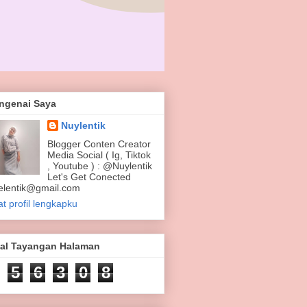
ngenai Saya
Nuylentik
Blogger Conten Creator
Media Social ( Ig, Tiktok
, Youtube ) : @Nuylentik
Let's Get Conected
elentik@gmail.com
at profil lengkapku
tal Tayangan Halaman
5
6
3
0
8