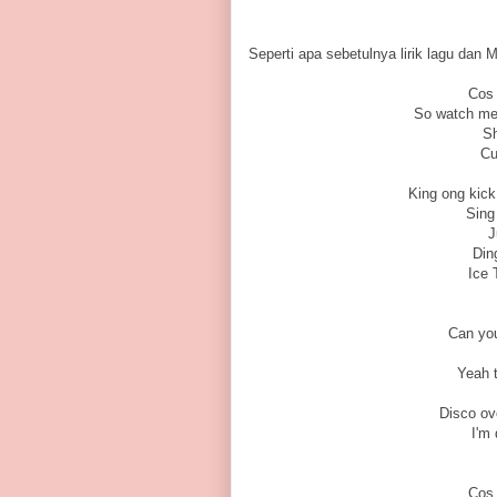
Seperti apa sebetulnya lirik lagu dan
Cos 
So watch me b
Sh
Cu
King ong kick 
Sing
J
Din
Ice 
Can you
Yeah t
Disco ove
I'm
Cos 