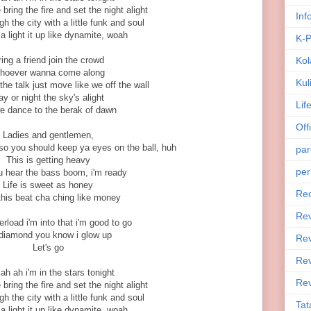
ring the fire and set the night alight
Inf
gh the city with a little funk and soul
 light it up like dynamite, woah
K-
ing a friend join the crowd
Kol
hoever wanna come along
Kul
the talk just move like we off the wall
y or night the sky's alight
Lif
e dance to the berak of dawn
Off
Ladies and gentlemen,
 so you should keep ya eyes on the ball, huh
par
This is getting heavy
per
 hear the bass boom, i'm ready
Life is sweet as honey
Rec
his beat cha ching like money
Re
rload i'm into that i'm good to go
 diamond you know i glow up
Rev
Let's go
Rev
ah ah i'm in the stars tonight
Rev
ring the fire and set the night alight
gh the city with a little funk and soul
Tat
 light it up like dynamite, woah