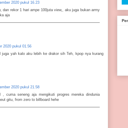
ember 2020 pukul 16.23
, dan rekor 1 hari ampe 100juta view,, aku juga bukan army
eka aja
Pe
r 2020 pukul 01.56
l juga yah kalo aku lebih ke drakor sih Teh, kpop nya kurang
ember 2020 pukul 21.58
l , cuma seneng aja mengikuti progres mereka dindunia
ut gitu, from zero to billboard hehe