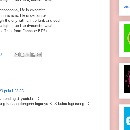
Vac
nnnanana, life is dynamite
nnnanana, life is dynamite
gh the city with a little funk and soul
 light it up like dynamite, woah
ik official from Fanbase BTS)
0
0 pukul 23.35
 trending di youtube :D
ang-kadang dengerin lagunya BTS kalau lagi iseng :D