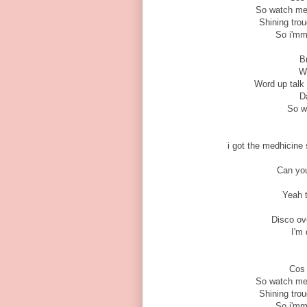
So watch me b
Shining trou
So i'mma
Br
W
Word up talk 
Da
So w
i got the medhicine
Can you
Yeah t
Disco ove
I'm
Cos 
So watch me b
Shining trou
So i'mma