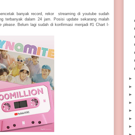
mencetak banyak record, rekor streaming di youtube sudah
ing terbanyak dalam 24 jam. Posisi update sekarang malah
e please
. Belum lagi sudah di konfirmasi menjadi #1 Chart I-
►
►
►
►
►
►
►
►