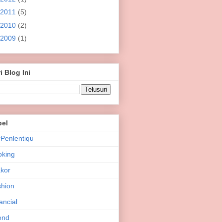
2011
(5)
2010
(2)
2009
(1)
i Blog Ini
bel
Penlentiqu
oking
kor
hion
ancial
end