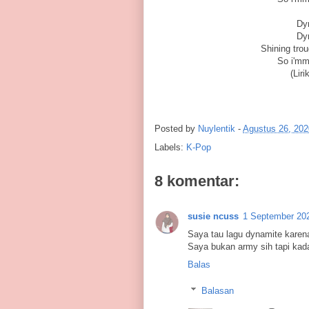
Dyn
Dyn
Shining trou
So i'mma
(Lir
Posted by
Nuylentik
-
Agustus 26, 202
Labels:
K-Pop
8 komentar:
susie ncuss
1 September 202
Saya tau lagu dynamite karena
Saya bukan army sih tapi kad
Balas
Balasan