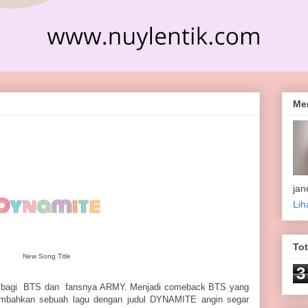
Me
jan
Lih
To
New Song Title
3
gia bagi BTS dan fansnya ARMY. Menjadi comeback BTS yang
embahkan sebuah lagu dengan judul DYNAMITE angin segar