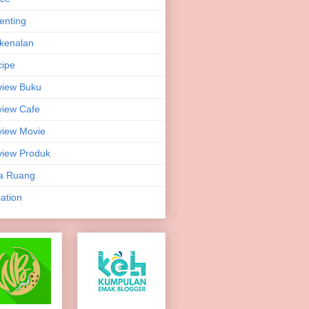
enting
kenalan
ipe
view Buku
iew Cafe
iew Movie
iew Produk
a Ruang
ation