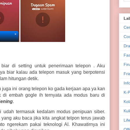
La
Cer
Co
Dra
Fas
Fin
biar di setting untuk penerimaan telepon . Aku
ya biar kalau ada telepon masuk yang berpotensi
Fri
lam hitungan detik.
Inf
 juga ini orang telepon ko gada kerjaan apa ya kan
K-
di embah gogle ih ternyata ada modus baru di
Hening
.
Kol
Kul
ni udah termasuk kedalam modus penipuan siber.
yang aku baca jika kita angkat telpon terus jawab
Lif
uto ngerekam pakai teknologi AI.
Khawatirnya ini
Off