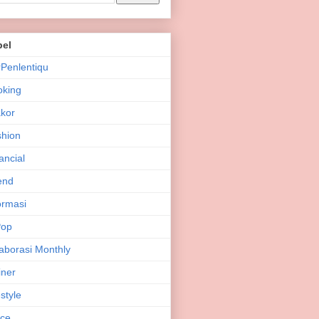
bel
Penlentiqu
oking
kor
hion
ancial
end
ormasi
Pop
aborasi Monthly
iner
estyle
ice