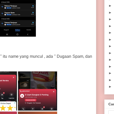
►
►
►
►
►
►
►
►
g" itu name yang muncul , ada " Dugaan Spam, dan
►
►
►
►
►
Car