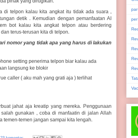
ada pihak yang dirugikan.
par
a di telpon kalau kita angkat itu tidak ada suara ,
itungan detik . Kemudian dengan pemanfaatan AI
per
tem bot kalau kita angkat telpon atau berdering
Rec
dan terus-terusan kita di telpon.
Re
ri nomor yang tidak apa yang harus di lakukan
Rev
Rev
phone setting penerima telpon biar kalau ada
aan langsung ke blokir
Rev
rue caller ( aku mah yang grati aja ) terlihat
Tat
Vac
buat jahat aja kreatip yang mereka. Penggunaan
 salah gunakan , coba di manfaatin di jalan Allah
ya temen-temen jangan sampai kita lengah.
23 komentar: