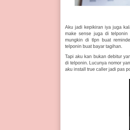
Aku jadi kepikiran iya juga ka
make sense juga di telponin 
mungkin di tlpn buat remind
telponin buat bayar tagihan.
Tapi aku kan bukan debitur ya
di telponin. Lucunya nomor yang
aku install true caller jadi pas