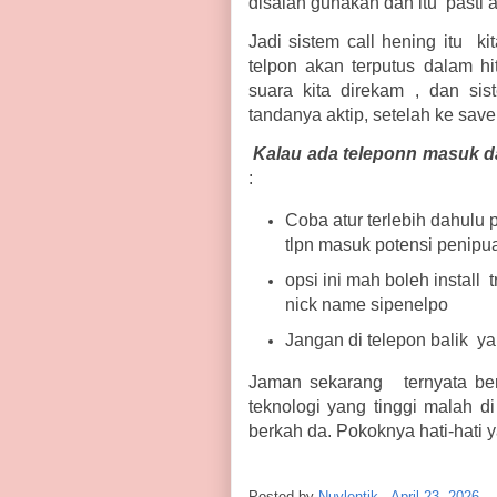
disalah gunakan dan itu pasti 
Jadi sistem call hening itu kit
telpon akan terputus dalam h
suara kita direkam , dan sis
tandanya aktip, setelah ke save 
Kalau ada teleponn masuk da
:
Coba atur terlebih dahulu 
tlpn masuk potensi penipu
opsi ini mah boleh install t
nick name sipenelpo
Jangan di telepon balik ya
Jaman sekarang ternyata ber
teknologi yang tinggi malah di
berkah da. Pokoknya hati-hati 
Posted by
Nuylentik
-
April 23, 2026