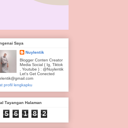
ngenai Saya
Nuylentik
Blogger Conten Creator
Media Social ( Ig, Tiktok
, Youtube ) : @Nuylentik
Let's Get Conected
elentik@gmail.com
at profil lengkapku
tal Tayangan Halaman
5
6
1
8
2