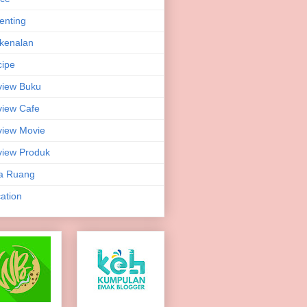
enting
kenalan
ipe
view Buku
iew Cafe
iew Movie
iew Produk
a Ruang
ation