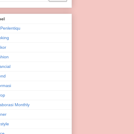
bel
Penlentiqu
oking
kor
hion
ancial
end
ormasi
Pop
aborasi Monthly
iner
estyle
ice