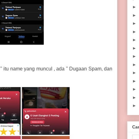
►
►
►
►
►
►
►
►
g" itu name yang muncul , ada " Dugaan Spam, dan
►
►
►
►
►
Car