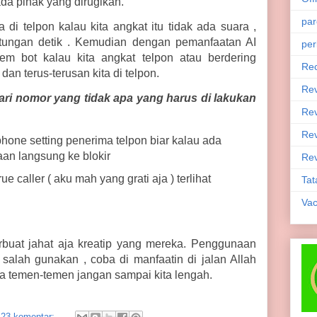
ada pihak yang dirugikan.
par
a di telpon kalau kita angkat itu tidak ada suara ,
itungan detik . Kemudian dengan pemanfaatan AI
per
tem bot kalau kita angkat telpon atau berdering
Rec
dan terus-terusan kita di telpon.
Re
ri nomor yang tidak apa yang harus di lakukan
Rev
Rev
phone setting penerima telpon biar kalau ada
aan langsung ke blokir
Rev
rue caller ( aku mah yang grati aja ) terlihat
Tat
Vac
buat jahat aja kreatip yang mereka. Penggunaan
 salah gunakan , coba di manfaatin di jalan Allah
ya temen-temen jangan sampai kita lengah.
23 komentar: