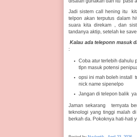
disalah gunakan dan itu pasti 
Jadi sistem call hening itu kit
telpon akan terputus dalam h
suara kita direkam , dan sis
tandanya aktip, setelah ke save 
Kalau ada teleponn masuk da
:
Coba atur terlebih dahulu 
tlpn masuk potensi penipu
opsi ini mah boleh install t
nick name sipenelpo
Jangan di telepon balik ya
Jaman sekarang ternyata ber
teknologi yang tinggi malah di
berkah da. Pokoknya hati-hati 
Posted by
Nuylentik
-
April 23, 2026