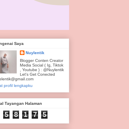
ngenai Saya
Nuylentik
Blogger Conten Creator
Media Social ( Ig, Tiktok
, Youtube ) : @Nuylentik
Let's Get Conected
elentik@gmail.com
at profil lengkapku
tal Tayangan Halaman
5
8
1
7
5