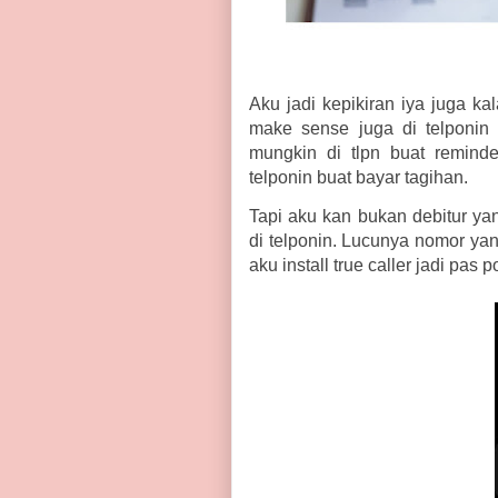
Aku jadi kepikiran iya juga ka
make sense juga di telponin 
mungkin di tlpn buat remind
telponin buat bayar tagihan.
Tapi aku kan bukan debitur ya
di telponin. Lucunya nomor yang
aku install true caller jadi pas