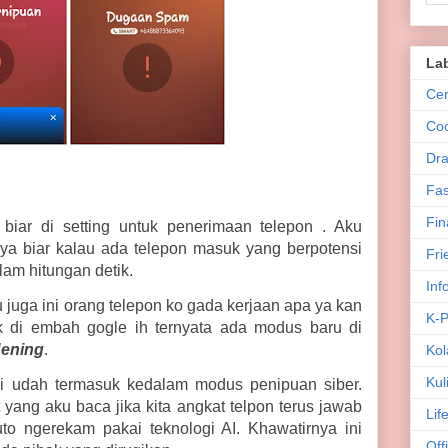
La
Cer
Co
Dra
Fas
Fin
biar di setting untuk penerimaan telepon . Aku
ya biar kalau ada telepon masuk yang berpotensi
Fri
lam hitungan detik.
Inf
 juga ini orang telepon ko gada kerjaan apa ya kan
K-
di embah gogle ih ternyata ada modus baru di
Hening
.
Kol
Kul
ni udah termasuk kedalam modus penipuan siber.
yang aku baca jika kita angkat telpon terus jawab
Lif
uto ngerekam pakai teknologi AI.
Khawatirnya ini
Off