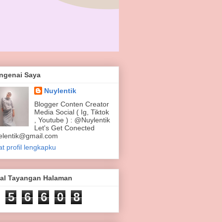
ngenai Saya
Nuylentik
Blogger Conten Creator
Media Social ( Ig, Tiktok
, Youtube ) : @Nuylentik
Let's Get Conected
elentik@gmail.com
at profil lengkapku
tal Tayangan Halaman
5
6
6
0
8