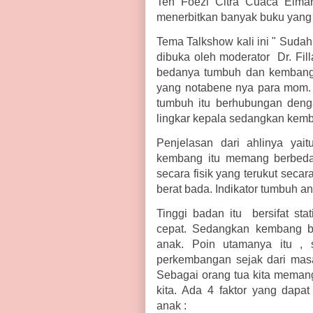
Teh Foezi Citra Cuaca Elmar
menerbitkan banyak buku yang 
Tema Talkshow kali ini " Suda
dibuka oleh moderator Dr. Fil
bedanya tumbuh dan kembang 
yang notabene nya para mom.
tumbuh itu berhubungan dengan
lingkar kepala sedangkan kemb
Penjelasan dari ahlinya yai
kembang itu memang berbed
secara fisik yang terukut secar
berat bada. Indikator tumbuh ana
Tinggi badan itu bersifat st
cepat. Sedangkan kembang 
anak. Poin utamanya itu ,
perkembangan sejak dari mas
Sebagai orang tua kita mema
kita. Ada 4 faktor yang dap
anak :