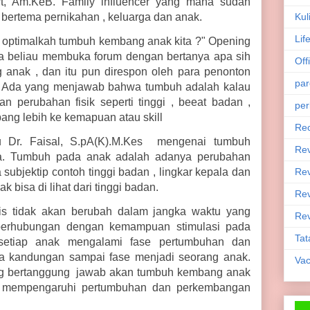
t, Am.KeB. Family influencer yang mana sudah
Kul
bertema pernikahan , keluarga dan anak.
Lif
h optimalkah tumbuh kembang anak kita ?" Opening
la beliau membuka forum dengan bertanya apa sih
Off
anak , dan itu pun direspon oleh para penonton
par
 Ada yang menjawab bahwa tumbuh adalah kalau
 perubahan fisik seperti tinggi , beeat badan ,
per
ang lebih ke kemapuan atau skill
Rec
tu Dr. Faisal, S.pA(K).M.Kes mengenai tumbuh
Re
a. Tumbuh pada anak adalah adanya perubahan
Rev
a subjektip contoh tinggi badan , lingkar kepala dan
k bisa di lihat dari tinggi badan.
Rev
atis tidak akan berubah dalam jangka waktu yang
Rev
berhubungan dengan kemampuan stimulasi pada
Tat
 setiap anak mengalami fase pertumbuhan dan
a kandungan sampai fase menjadi seorang anak.
Vac
ng bertanggung jawab akan tumbuh kembang anak
at mempengaruhi pertumbuhan dan perkembangan