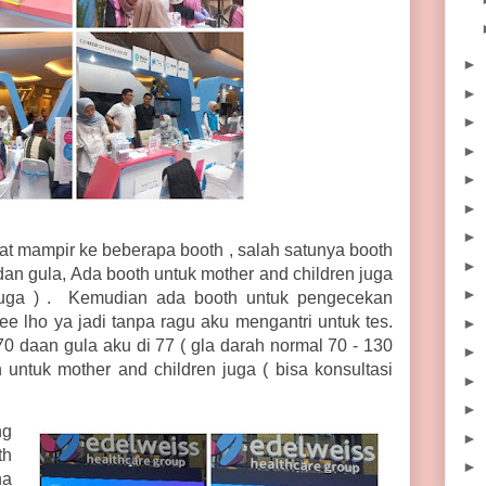
►
►
►
►
►
►
►
t mampir ke beberapa booth , salah satunya booth
►
an gula, Ada booth untuk mother and children juga
►
k juga ) . Kemudian ada booth untuk pengecekan
ree lho ya jadi tanpa ragu aku mengantri untuk tes.
►
/70 daan gula aku di 77 ( gla darah normal 70 - 130
►
th untuk mother and children juga ( bisa konsultasi
►
►
ng
►
th
►
na