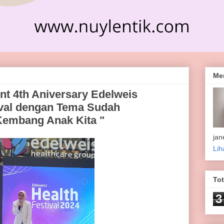
Me
nt 4th Aniversary Edelweis
tival dengan Tema Sudah
embang Anak Kita "
jan
Lih
To
3