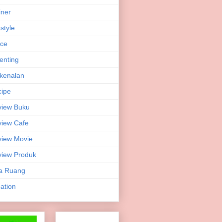
iner
estyle
ice
enting
kenalan
ipe
view Buku
iew Cafe
iew Movie
iew Produk
a Ruang
ation