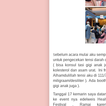
ebelum acara mulai aku sempa
S
untuk pengecekan tensi darah d
( bisa konsul tasi gigi ana
kolesterol dan asam urat. Ini f
Alhamdulillah tensi aku di 111
miligraam/desiliter ). Ada boo
gigi anak juga ).
Tanggal 17 kemarin saya data
ke event nya edelweis Heal
Festival . Ramai kare