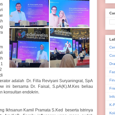
ns
ri
Car
ow
ah
ng
ya
.
La
om
Cer
li
Co
uh
Dra
 1
2
Fas
di
Fin
rator adalah Dr. Filla Reviyani Suryaningrat, SpA
w ini bersama Dr. Faisal, S.pA(K).M.Kes beliau
Fri
an konsultan endokrin.
Inf
K-
ng Ikhsanun Kamil Pramata S.Ked beserta Istrinya
Kol