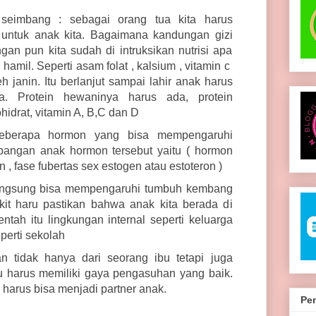
 seimbang : sebagai orang tua kita harus
i untuk anak kita. Bagaimana kandungan gizi
an pun kita sudah di intruksikan nutrisi apa
hamil. Seperti asam folat , kalsium , vitamin c
 janin. Itu berlanjut sampai lahir anak harus
nya. Protein hewaninya harus ada, protein
hidrat, vitamin A, B,C dan D
eberapa hormon yang bisa mempengaruhi
angan anak hormon tersebut yaitu ( hormon
 , fase fubertas sex estogen atau estoteron )
 langsung bisa mempengaruhi tumbuh kembang
kit haru pastikan bahwa anak kita berada di
ntah itu lingkungan internal seperti keluarga
perti sekolah
 tidak hanya dari seorang ibu tetapi juga
u harus memiliki gaya pengasuhan yang baik.
i harus bisa menjadi partner anak.
Pe