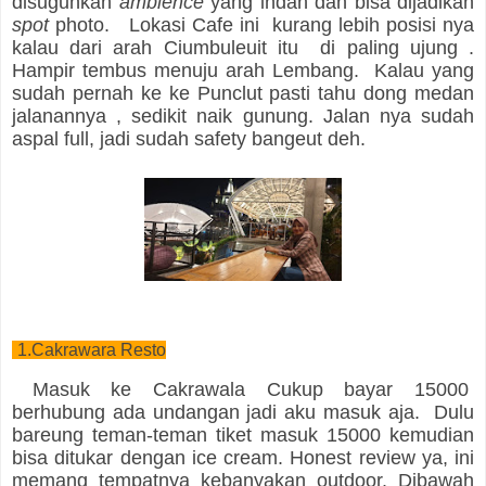
disuguhkan
ambience
yang indah dan bisa dijadikan
spot
photo. Lokasi Cafe ini kurang lebih posisi nya
kalau dari arah Ciumbuleuit itu di paling ujung .
Hampir tembus menuju arah Lembang. Kalau yang
sudah pernah ke ke Punclut pasti tahu dong medan
jalanannya , sedikit naik gunung. Jalan nya sudah
aspal full, jadi sudah safety bangeut deh.
1.Cakrawara Resto
Masuk ke Cakrawala Cukup bayar 15000
berhubung ada undangan jadi aku masuk aja. Dulu
bareung teman-teman tiket masuk 15000 kemudian
bisa ditukar dengan ice cream. Honest review ya, ini
memang tempatnya kebanyakan outdoor. Dibawah