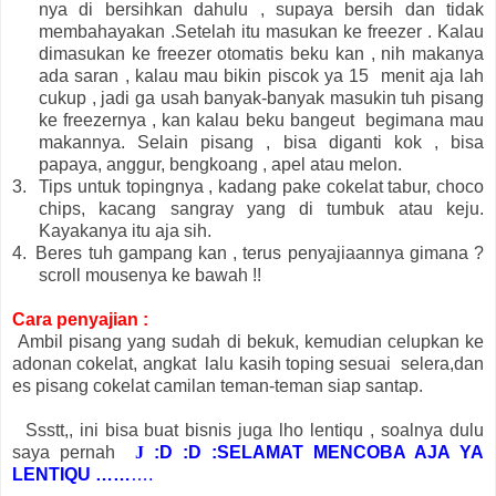
nya di bersihkan dahulu , supaya bersih dan tidak
membahayakan .Setelah itu masukan ke freezer . Kalau
dimasukan ke freezer otomatis beku kan , nih makanya
ada saran , kalau mau bikin piscok ya 15 menit aja lah
cukup , jadi ga usah banyak-banyak masukin tuh pisang
ke freezernya , kan kalau beku bangeut begimana mau
makannya. Selain pisang , bisa diganti kok , bisa
papaya, anggur, bengkoang , apel atau melon.
3.
Tips untuk topingnya , kadang pake cokelat tabur, choco
chips, kacang sangray yang di tumbuk atau keju.
Kayakanya itu aja sih.
4.
Beres tuh gampang kan , terus penyajiaannya gimana ?
scroll mousenya ke bawah !!
Cara penyajian :
Ambil pisang yang sudah di bekuk, k
emudian celupkan ke
adonan cokelat, a
ngkat lalu kasih toping sesuai selera,d
an
es pisang cokelat camilan teman-teman siap santap.
sstt,, ini bisa buat bisnis juga lho lentiqu , soalnya dulu
saya pernah
J
:D :D :SELAMAT MENCOBA AJA YA
LENTIQU ……
….