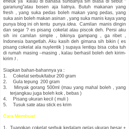
eneuk ya kalau di bahasa sundanya sih biasa di sebut “
garariung”atau bosen aja liatnya. Butuh makanan yang
fresh , yang suka pedas boleh makan yang pedas, yang
suka asin boleh makan asinan , yang suka manis kaya yang
punya blog ini oh tentu punya
idea.
Camilan manis dingin
dan segar ? es pisang cokelat atau piscok deh. Persi aku
sih ini camilan simple , bikinya gampang , ga ribet ,
Indonesia bangetlah. Aku kasih deh gimana sih bikin ( es
pisang cokelat ala nuylentik ) supaya lentiqu bisa coba tuh
di rumah masing –masing , kalau berhasil boleh deh kirim-
kirim
J
.
Siapkan bahan-bahannya ya :
1.
Cokelat serbuk/tabur 200 gram
2.
Gula tepung 200 gram
3.
Minyak gorang 500ml (mau yang mahal boleh , yang
terjangkau juga boleh kok , bebas )
4.
Pisang ukuran kecil ( muli )
5.
Tusuk sate atau stick es krim
Cara Membuat:
1.
Tuangkan cokelat serbuk kedalam gelas ukuran besar ±