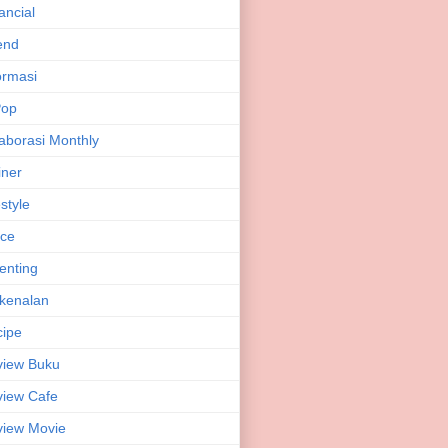
ancial
end
ormasi
Pop
aborasi Monthly
iner
estyle
ice
enting
kenalan
ipe
view Buku
iew Cafe
iew Movie