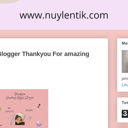
Me
Blogger Thankyou For amazing
jan
Lih
To
3