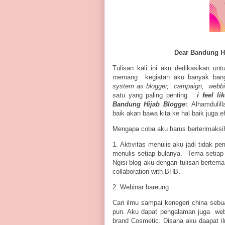
Dear Bandung H
Tulisan kali ini aku dedikasikan u
memang kegiatan aku banyak ban
system as blogger, campaign, webb
satu yang paling penting
i feel l
Bandung Hijab Blogge
r. Alhamduli
baik akan bawa kita ke hal baik jug
Mengapa coba aku harus berterimaksi
1. Aktivitas menulis aku jadi tidak p
menulis setiap bulanya. Tema setiap b
Ngisi blog aku dengan tulisan bertema
collaboration with BHB.
2. Webinar bareung
Cari ilmu sampai kenegeri china seb
pun. Aku dapat pengalaman juga web
brand Cosmetic. Disana aku daapat ilm