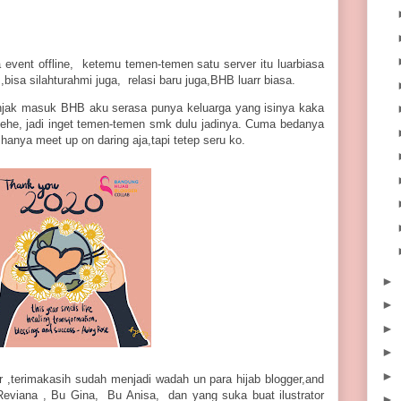
event offline, ketemu temen-temen satu server itu luarbiasa
isa silahturahmi juga, relasi baru juga,BHB luarr biasa.
njak masuk BHB aku serasa punya keluarga yang isinya kaka
ehe, jadi inget temen-temen smk dulu jadinya. Cuma bedanya
hanya meet up on daring aja,tapi tetep seru ko.
►
►
►
►
►
 ,terimakasih sudah menjadi wadah un para hijab blogger,and
eviana , Bu Gina, Bu Anisa, dan yang suka buat ilustrator
►