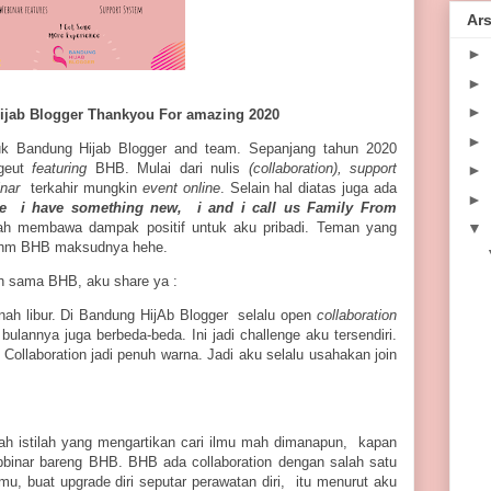
Ars
►
►
►
ijab Blo
gger Thankyou For amazing 2020
►
ntuk Bandung Hijab Blogger and team. Sepanjang tahun 2020
geut
featuring
BHB. Mulai dari nulis
(collaboration), support
►
inar
terkahir mungkin
event online
. Selain hal diatas juga ada
►
ike i have something new, i and i call us Family From
llah membawa dampak positif untuk aku pribadi. Teman yang
▼
a ehm BHB maksudnya hehe.
h sama BHB, aku share ya :
ernah libur. Di Bandung HijAb Blogger selalu open
collaboration
ulannya juga berbeda-beda. Ini jadi challenge aku tersendiri.
 Collaboration jadi penuh warna. Jadi aku selalu usahakan join
uah istilah yang mengartikan cari ilmu mah dimanapun, kapan
binar bareng BHB. BHB ada collaboration dengan salah satu
u, buat upgrade diri seputar perawatan diri, itu menurut aku