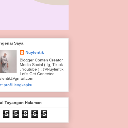
ngenai Saya
Nuylentik
Blogger Conten Creator
Media Social ( Ig, Tiktok
, Youtube ) : @Nuylentik
Let's Get Conected
elentik@gmail.com
at profil lengkapku
tal Tayangan Halaman
5
5
8
6
5