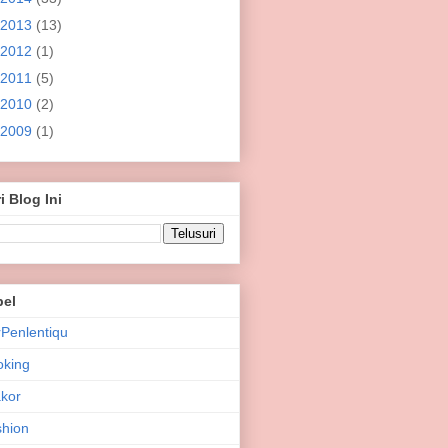
2013
(13)
2012
(1)
2011
(5)
2010
(2)
2009
(1)
i Blog Ini
bel
Penlentiqu
oking
kor
hion