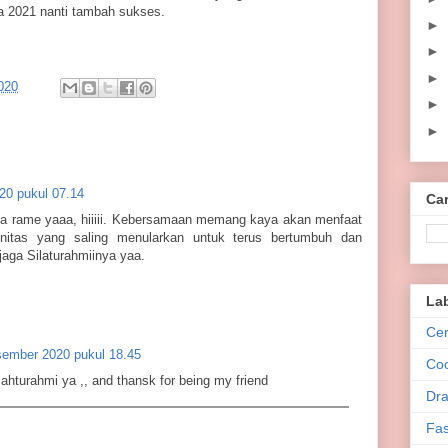
 2021 nanti tambah sukses.
►
►
►
020
►
►
20 pukul 07.14
Car
ga rame yaaa, hiiiii. Kebersamaan memang kaya akan menfaat
nitas yang saling menularkan untuk terus bertumbuh dan
aga Silaturahmiinya yaa.
La
Cer
ember 2020 pukul 18.45
Co
lahturahmi ya ,, and thansk for being my friend
Dra
Fas