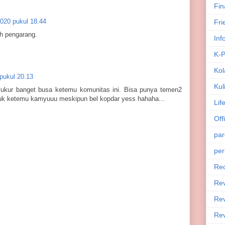
Fin
020 pukul 18.44
Fri
eh pengarang.
Inf
K-
Kol
pukul 20.13
Kul
syukur banget busa ketemu komunitas ini. Bisa punya temen2
uk ketemu kamyuuu meskipun bel kopdar yess hahaha...
Lif
Off
par
per
Rec
Re
Rev
Rev